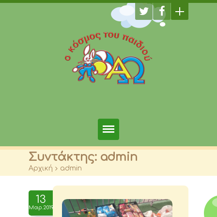
Αρχική
Συντάκτης:
admin
Αρχική
>
admin
Φωτογραφίες
Τμήματα
13
Μαρ.2019