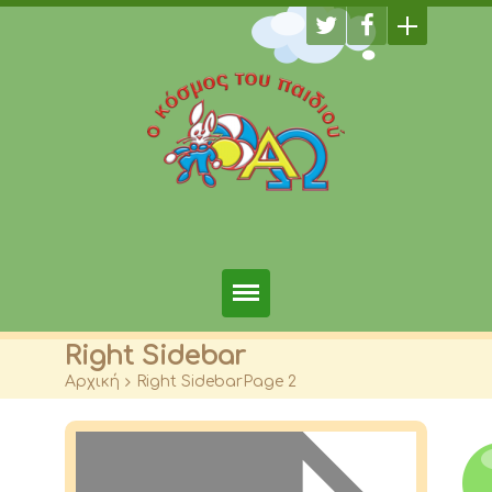
Αρχική
Right Sidebar
Αρχική
>
Right Sidebar
Page 2
Φωτογραφίες
Τμήματα